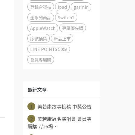
登錄盒號抽
ipad
garmin
全系列商品
Switch2
AppleWatch
專屬優先購
序號抽獎
新品上市
LINE POINTS 50點
會員專屬購
最新文章
1
美若康故事投稿 中獎公告
2
美若康冠名演唱會 會員專
屬購 7/26場⋯