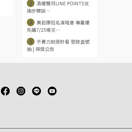
3
清暖雙月LINE POINTS兌
換步驟說⋯
4
美若康冠名演唱會 專屬優
先購7/25場次⋯
5
不費力就很好看 登錄盒號
抽 | 得獎公告