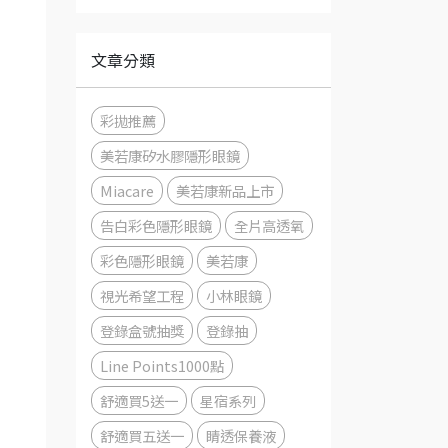
文章分類
彩拋推薦
美若康矽水膠隱形眼鏡
Miacare
美若康新品上市
告白彩色隱形眼鏡
全片高透氧
彩色隱形眼鏡
美若康
視光希望工程
小林眼鏡
登錄盒號抽獎
登錄抽
Line Points1000點
舒適買5送一
星宿系列
舒適買五送一
睛透保養液